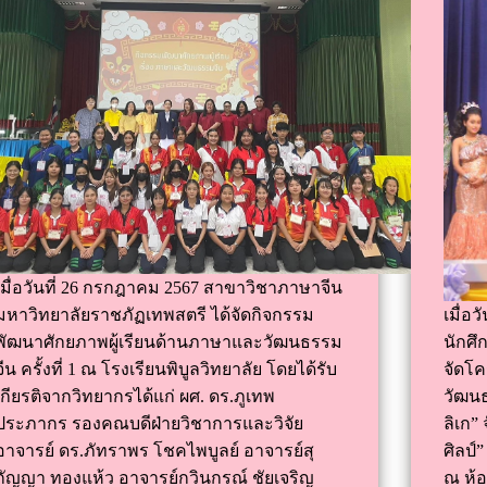
เมื่อวันที่ 26 กรกฎาคม 2567 สาขาวิชาภาษาจีน
มหาวิทยาลัยราชภัฏเทพสตรี ได้จัดกิจกรรม
เมื่อ
พัฒนาศักยภาพผู้เรียนด้านภาษาและวัฒนธรรม
นักศ
จีน ครั้งที่ 1 ณ โรงเรียนพิบูลวิทยาลัย โดยได้รับ
จัดโ
เกียรติจากวิทยากรได้แก่ ผศ. ดร.ภูเทพ
วัฒนธ
ประภากร รองคณบดีฝ่ายวิชาการและวิจัย
ลิเก”
อาจารย์ ดร.ภัทราพร โชคไพบูลย์ อาจารย์สุ
ศิลป์
กัญญา ทองแห้ว อาจารย์กวินกรณ์ ชัยเจริญ
ณ ห้