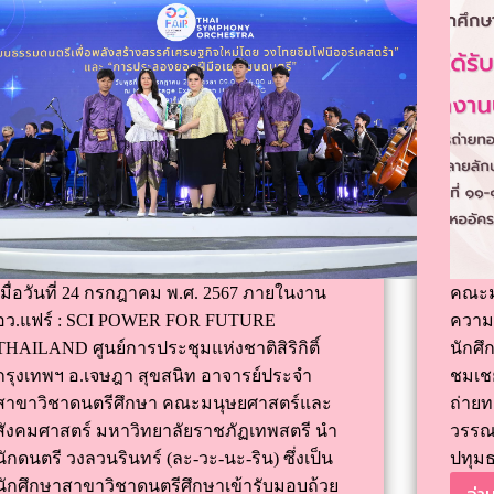
เมื่อวันที่ 24 กรกฎาคม พ.ศ. 2567 ภายในงาน
คณะม
อว.แฟร์ : SCI POWER FOR FUTURE
ความย
THAILAND ศูนย์การประชุมแห่งชาติสิริกิติ์
นักศึ
กรุงเทพฯ อ.เจษฎา สุขสนิท อาจารย์ประจำ
ชมเช
สาขาวิชาดนตรีศึกษา คณะมนุษยศาสตร์และ
ถ่ายท
สังคมศาสตร์ มหาวิทยาลัยราชภัฏเทพสตรี นำ
วรรณศ
นักดนตรี วงลวนรินทร์ (ละ-วะ-นะ-ริน) ซึ่งเป็น
ปทุมธ
นักศึกษาสาขาวิชาดนตรีศึกษาเข้ารับมอบถ้วย
อ่าน