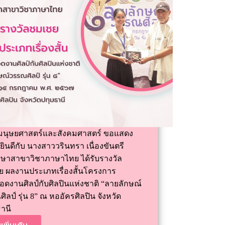
นุษยศาสตร์และสังคมศาสตร์ ขอแสดง
ินดีกับ นางสาววรินทรา เนื่องขันตรี
กษาสาขาวิชาภาษาไทย ได้รับรางวัล
ย ผลงานประเภทเรื่องสั้นโครงการ
อดงานศิลป์กับศิลปินแห่งชาติ “ลายลักษณ์
ิลป์ รุ่น 8” ณ หออัครศิลปิน จังหวัด
านี
เพิ่มเติม...