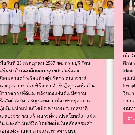
เมื่อ
เมื่อวันที่ 23 กรกฎาคม 2567 ผศ. ดร.มยุรี รัตน
ศึกษา
เสริมพงศ์ คณบดีคณะมนุษยศาสตร์และ
Maste
สังคมศาสตร์ พร้อมด้วยผู้บริหาร คณาจารย์
คุณณั
และบุคลากร ร่วมพิธีถวายสัตย์ปฏิญาณเพื่อเป็น
Symph
ข้าราชการที่ดีและพลังของแผ่นดิน มีความ
วิทยา
ซื่อสัตย์สุจริต เจริญรอยตามเบื้องพระยุคลบาท
จาก ด
มุ่งมั่น แน่วแน่ แก้ไขปัญหาของประเทศชาติ
ง)มหา
และประชาชน สร้างสรรค์คุณประโยชน์แก่แผ่น
อ่าน
ดิน และดำเนินชีวิต โดยยึดมั่นในหลักธรรมคำ
สอนแห่งศาสนา ตามแนวทางพระบรม