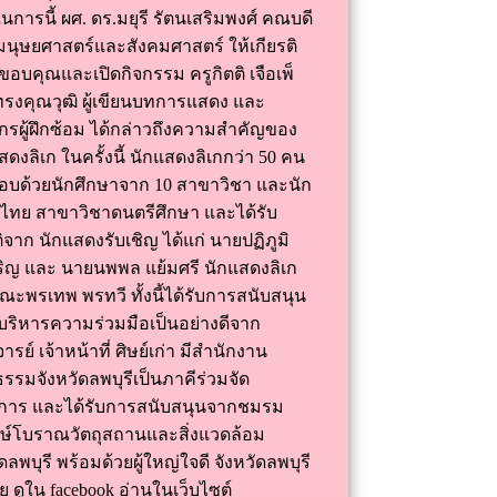
ในการนี้ ผศ. ดร.มยุรี รัตนเสริมพงศ์ คณบดี
ุษยศาสตร์และสังคมศาสตร์ ให้เกียรติ
ขอบคุณและเปิดกิจกรรม ครูกิตติ เจือเพ็
ู้ทรงคุณวุฒิ ผู้เขียนบทการแสดง และ
กรผู้ฝึกซ้อม ได้กล่าวถึงความสำคัญของ
ดงลิเก ในครั้งนี้ นักแสดงลิเกกว่า 50 คน
อบด้วยนักศึกษาจาก 10 สาขาวิชา และนัก
ไทย สาขาวิชาดนตรีศึกษา และได้รับ
ติจาก นักแสดงรับเชิญ ได้แก่ นายปฏิภูมิ
ริญ และ นายนพพล แย้มศรี นักแสดงลิเก
ะพรเทพ พรทวี ทั้งนี้ได้รับการสนับสนุน
้บริหารความร่วมมือเป็นอย่างดีจาก
รย์ เจ้าหน้าที่ ศิษย์เก่า มีสำนักงาน
รรมจังหวัดลพบุรีเป็นภาคีร่วมจัด
การ และได้รับการสนับสนุนจากชมรม
กษ์โบราณวัตถุสถานและสิ่งแวดล้อม
ัดลพบุรี พร้อมด้วยผู้ใหญ่ใจดี จังหวัดลพบุรี
วย ดูใน facebook อ่านในเว็บไซต์