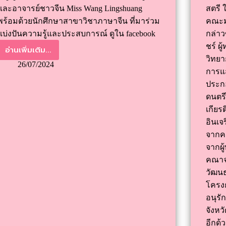
และอาจารย์ชาวจีน Miss Wang Lingshuang
สตรี 
พร้อมด้วยนักศึกษาสาขาวิชาภาษาจีน ที่มาร่วม
คณะมน
แบ่งปันความรู้และประสบการณ์ ดูใน facebook
กล่าว
ชร์ ผ
อ่านเพิ่มเติม...
วิทยา
26/07/2024
การแส
ประก
ดนตรี
เกียร
อินเจ
จากคณ
จากผู
คณาจา
วัฒนธ
โครง
อนุรั
จังหว
อีกด้