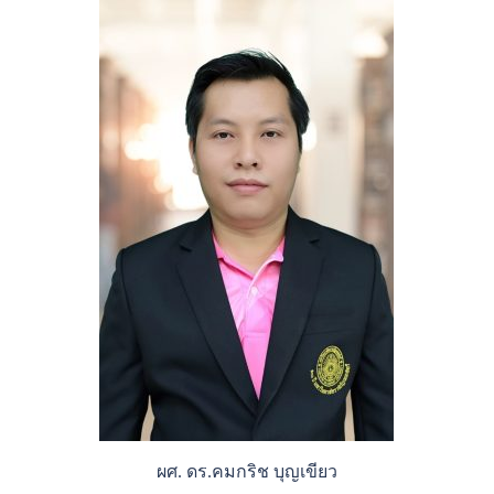
ผศ. ดร.คมกริช บุญเขียว