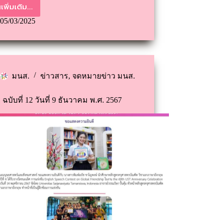
เพิ่มเติม...
05/03/2025
มนส.
ข่าวสาร
,
จดหมายข่าว มนส.
21 ฉบับที่ 12 วันที่ 9 ธันวาคม พ.ศ. 2567