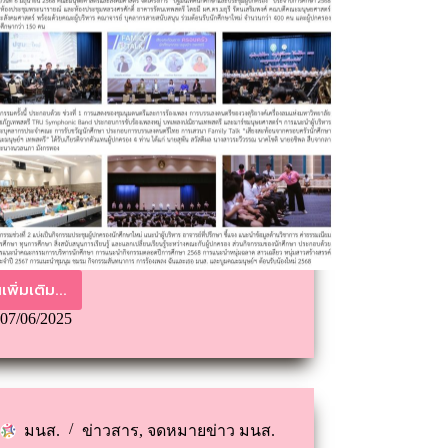
เพิ่มเติม...
07/06/2025
มนส.
ข่าวสาร
,
จดหมายข่าว มนส.