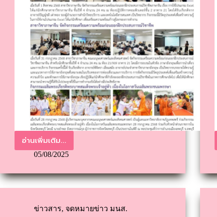
อ่านเพิ่มเติม...
05/08/2025
ข่าวสาร
,
จดหมายข่าว มนส.