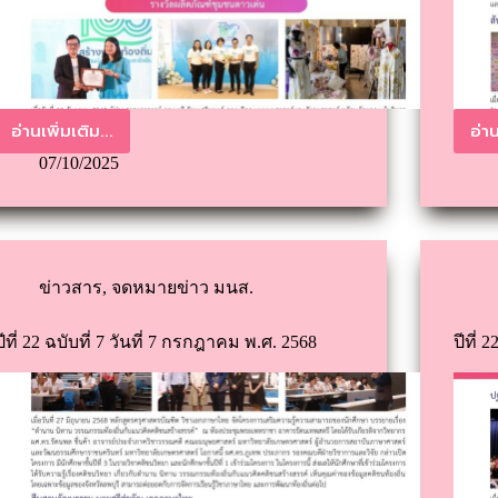
อ่านเพิ่มเติม...
อ่าน
07/10/2025
ข่าวสาร
,
จดหมายข่าว มนส.
ปีที่ 22 ฉบับที่ 7 วันที่ 7 กรกฎาคม พ.ศ. 2568
ปีที่ 