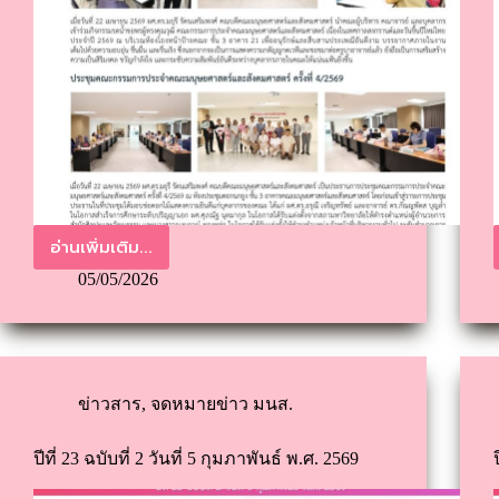
อ่านเพิ่มเติม...
05/05/2026
ข่าวสาร
,
จดหมายข่าว มนส.
ปีที่ 23 ฉบับที่ 2 วันที่ 5 กุมภาพันธ์ พ.ศ. 2569