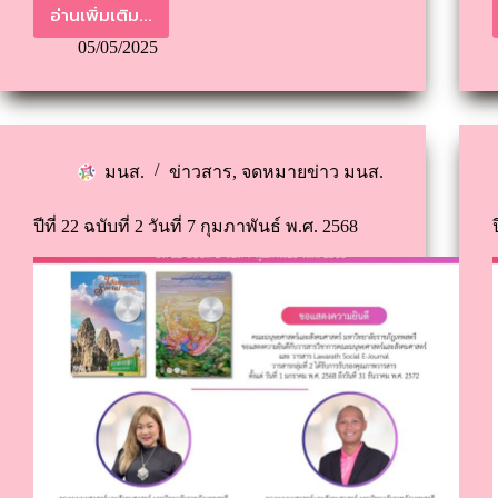
อ่านเพิ่มเติม...
05/05/2025
มนส.
ข่าวสาร
,
จดหมายข่าว มนส.
ปีที่ 22 ฉบับที่ 2 วันที่ 7 กุมภาพันธ์ พ.ศ. 2568