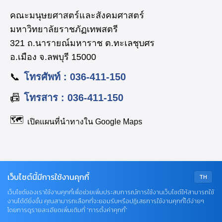
คณะมนุษยศาสตร์และสังคมศาสตร์
มหาวิทยาลัยราชภัฏเทพสตรี
321 ถ.นารายณ์มหาราช ต.ทะเลชุบศร
อ.เมือง จ.ลพบุรี 15000
📞
โทรศัพท์ : 036-411-150
📠
โทรสาร : 036-411-150
🗺️
เปิดแผนที่นำทางใน Google Maps
เว็บไซต์นี้มีการใช้งานคุกกี้
TH
Facebook: huso.tru
เว็บไซต์ของเราใช้งานคุกกี้เพื่อช่วยเพิ่มประสบการณ์การใช้งานเว็บไซต์ให้สามารถใช้
TikTok: @huso.tru
งานได้ดียิ่งขึ้น คุณสามารถเลือกที่จะยอมรับหรือปฏิเสธการใช้งานคุกกี้ได้ง่ายๆ
YouTube: HUSOTRU
โดยการดูรายละเอียดเพิ่มเติมที่ “การตั้งค่าคุกกี้”
Email: saraban_huso@lawasri.tru.ac.th