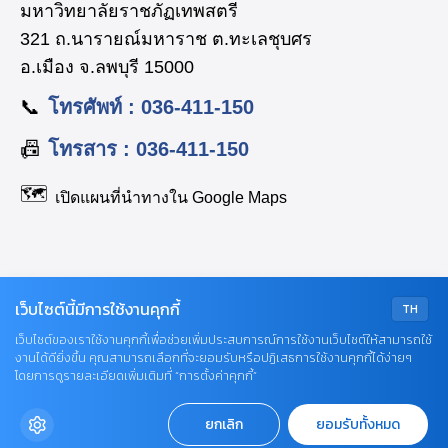
มหาวิทยาลัยราชภัฏเทพสตรี
321 ถ.นารายณ์มหาราช ต.ทะเลชุบศร
อ.เมือง จ.ลพบุรี 15000
📞
โทรศัพท์ : 036-411-150
📠
โทรสาร : 036-411-150
🗺️
เปิดแผนที่นำทางใน Google Maps
เว็บไซต์นี้มีการใช้งานคุกกี้
TH
Facebook: huso.tru
เว็บไซต์ของเราใช้งานคุกกี้เพื่อช่วยเพิ่มประสบการณ์การใช้งานเว็บไซต์ให้สามารถใช้
TikTok: @huso.tru
งานได้ดียิ่งขึ้น คุณสามารถเลือกที่จะยอมรับหรือปฏิเสธการใช้งานคุกกี้ได้ง่ายๆ
YouTube: HUSOTRU
โดยการดูรายละเอียดเพิ่มเติมที่ “การตั้งค่าคุกกี้”
Email: saraban_huso@lawasri.tru.ac.th
ยกเลิก
ยอมรับทั้งหมด
Copyright © 2026 - Faculty of Humaanities and Social
Sciences Thepsatri Rajabhat University